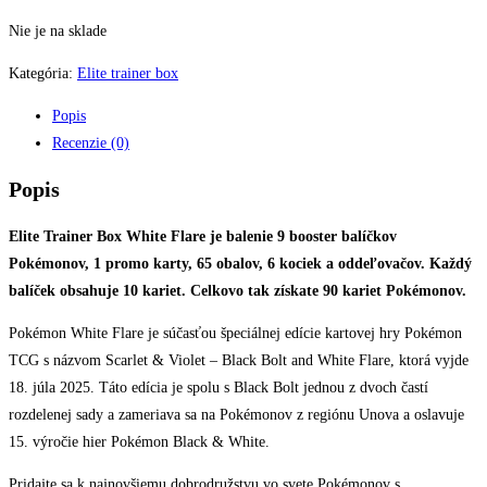
Nie je na sklade
Kategória:
Elite trainer box
Popis
Recenzie (0)
Popis
Elite Trainer Box White Flare je balenie 9 booster balíčkov
Pokémonov, 1 promo karty, 65 obalov, 6 kociek a oddeľovačov. Každý
balíček obsahuje 10 kariet. Celkovo tak získate 90 kariet Pokémonov.
Pokémon White Flare je súčasťou špeciálnej edície kartovej hry Pokémon
TCG s názvom Scarlet & Violet – Black Bolt and White Flare, ktorá vyjde
18. júla 2025. Táto edícia je spolu s Black Bolt jednou z dvoch častí
rozdelenej sady a zameriava sa na Pokémonov z regiónu Unova a oslavuje
15. výročie hier Pokémon Black & White.
Pridajte sa k najnovšiemu dobrodružstvu vo svete Pokémonov s