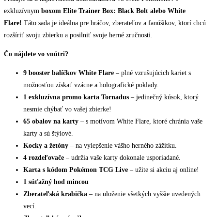
exkluzívnym
boxom Elite Trainer Box: Black Bolt alebo White
Flare!
Táto sada je ideálna pre hráčov, zberateľov a fanúšikov, ktorí chcú
rozšíriť svoju zbierku a posilniť svoje herné zručnosti.
Čo nájdete vo vnútri?
9 booster balíčkov
White Flare
– plné vzrušujúcich kariet s
možnosťou získať vzácne a holografické poklady.
1 exkluzívna promo karta Tornadus
– jedinečný kúsok, ktorý
nesmie chýbať vo vašej zbierke!
65 obalov na karty
– s motívom White Flare, ktoré chránia vaše
karty a sú štýlové.
Kocky a žetóny
– na vylepšenie vášho herného zážitku.
4 rozdeľovače
– udržia vaše karty dokonale usporiadané.
Karta s kódom Pokémon TCG Live
– užite si akciu aj online!
1 súťažný hod mincou
Zberateľská krabička
– na uloženie všetkých vyššie uvedených
vecí.