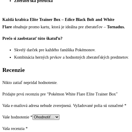
Zberateľská príručka
Každá krabica Elite Trainer Box –
Edice Black Bolt and White
Flare
obsahuje promo kartu, ktorá je ideálna pre zberateľov –
Tornadus.
Prečo si zaobstarať túto škatuľu?
Skvelý darček pre každého fanúšika Pokémonov.
Kombinácia herných prvkov a hodnotných zberateľských predmetov.
Recenzie
Nikto zatiaľ nepridal hodnotenie.
Pridajte prvú recenziu pre “Pokémon White Flare Elite Trainer Box”
Vaša e-mailová adresa nebude zverejnená.
Vyžadované polia sú označené
*
Vaše hodnotenie
*
Vaša recenzia
*