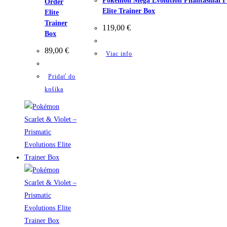
Pokémon Mega Evolution Phantasmal F
Order
Elite Trainer Box
Elite
Trainer
119,00
€
Box
89,00
€
Viac info
Pridať do
košíka