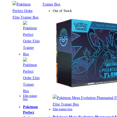
Out of Stock
Elite trainer
box
Pokémon
Elite trainer box
Perfect