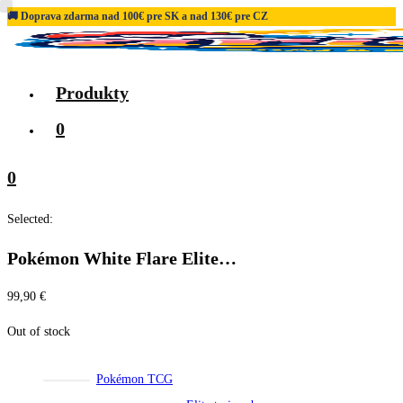
🚚 Doprava zdarma nad 100€ pre SK a nad 130€ pre CZ
Skip
to
content
Produkty
0
0
Selected:
Pokémon White Flare Elite…
99,90
€
Out of stock
Pokémon TCG