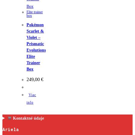
Elite trainer
box
Pokémon
Scarlet &
Violet –
Prismatic
Evolutions
Elite
Trainer
Box
249,00
€
Viac
info
Kontaktné údaje
Ariela