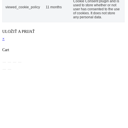
Cookie Consent plugin and is
used to store whether or not
viewed_cookie_policy
11 months
user has consented to the use
of cookies. It does not store
any personal data.
ULOŽIŤ A PRIJAŤ
×
Cart